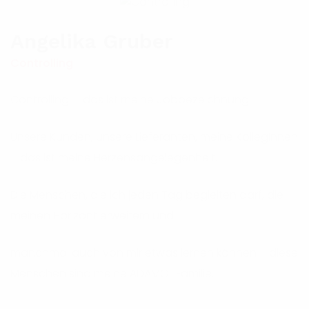
Angelika Gruber
Controlling
Controlling - das ist meine Jobbezeichnung.
Unsere Kunden, unsere Lieferanten, meine KollegInnen
– das ist meine Herzensangelegenheit.
Die Menschen, die ich jeden Tag begleiten darf, die
meinen Horizont erweitern und
manchmal auch von mir etwas lernen können – diese
Menschen sind meine ADAMOL Familie.