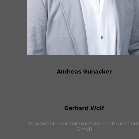
Andreas Gunacker
Gerhard Wolf
Geschäftsführer Castrol Österreich Lubricant
GmbH