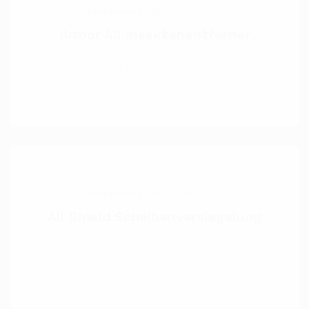
September 8, 2021
Adamol1896
Armor All Insektenentferner
Während der Fahrt ist das Auto ständig
Insekten, Teer .
September 8, 2021
Adamol1896
All Shield Scheibenversiegelung
Saubere Autoscheiben sind ein Muss für sicheres
Fahren. Die Armor .