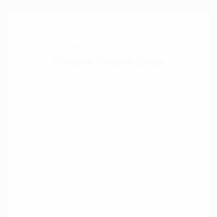
August 22, 2022
Adamol1896
XTREME Ceramic Quick
Der XTREME Ceramic Quick Detailer sorgt für eine
extreme Glätte des Lacks und lässt ihn in
spiegelndem Hochglanz erstrahlen. Leichte
oberflächliche Verschmutzungen wie Staub,
Fingerabdrücke etc. lassen sich schnell und
schlierenfrei entfernen.
https://www.adamolshop.at Der XTREME
Ceramic Quick Detailer sorgt für eine extreme
Glätte des Lacks und lässt ihn in spiegelndem .