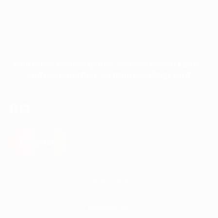
Man muss dorthin gehen, wo man lernen kann –
und nicht dorthin, wo man bestätigt wird.
Facebook
LinkedIn
Kontakt
Datenschutz
Impressum