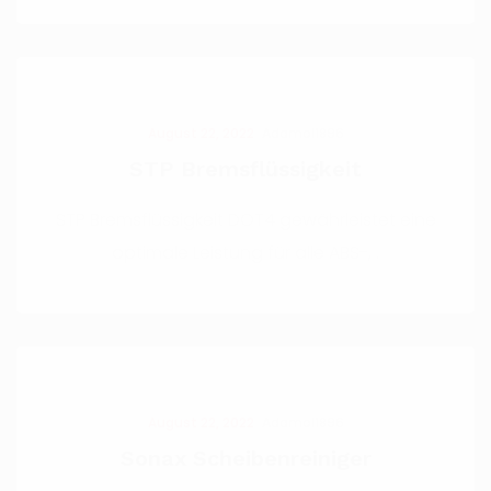
August 22, 2022
Adamol1896
STP Bremsflüssigkeit
STP Bremsflüssigkeit DOT4 gewährleistet eine
optimale Leistung für alle ABS-, .
August 22, 2022
Adamol1896
Sonax Scheibenreiniger