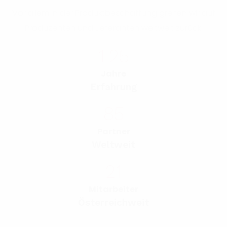
Vor allem in der Produktbeschaffung greifen wir auf
Produzenten und Lieferanten weltweit zurück.
1
25
Jahre
Erfahrung
85
Partner
Weltweit
21
Mitarbeiter
Österreichweit