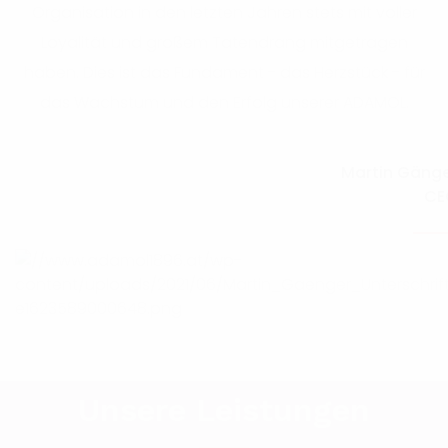
Organisation in den letzten Jahren stets mit voller
Loyalität und großem Tatendrang mitgetragen
haben. Dies ist das Fundament - das Herzstück - für
das Wachstum und den Erfolg unserer ADAMOL.
Martin Gäng
CE
Unsere Leistungen