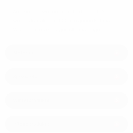
Adamol Fett war unser erstes Produkt. Dies
wurde damals um 1900 im eigenen Betrieb in
Wien 12 erstmals hergestellt und abgefüllt.
Motoröle
Spezialöle
Winterprodukte
Pflegeprodukte