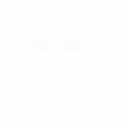
Willkommen!
Zu Unserem Team
Der eine wartet, bis dass die Zeit sich wandelt, der
andere packt sie kräftig an und handelt.
Dante Alighieri
Mitarbeiter sind das höchste Gut eines
Unternehmens. Ich bin sehr stolz, dass mein Team die
zahlreichen Veränderungen des Marktes und unserer