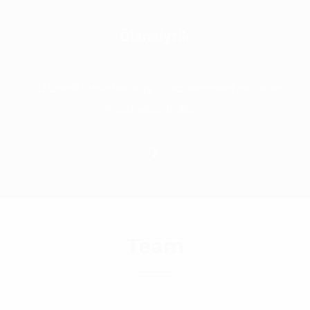
Ölanalytik
Ob Qualitätssicherung, Schadensanalyse oder
Routinekontrolle......
Team