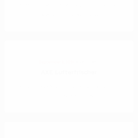
Schafft in Sekunden klare Sicht und entfernt
Insekten-, Öl-, Silikon-und .
September 8, 2021
Adamol1896
AXE Lufterfrischer
Eine ganz neue Ära von Lufterfrischern bricht an.
Schlichtes, elegantes .