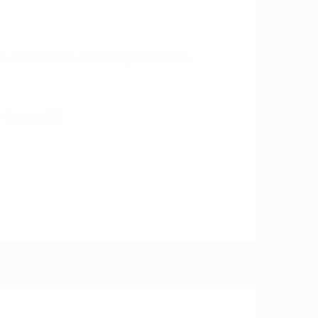
en, die in jedem Fahrzeuginnenraum
rCookie. ☝🏻