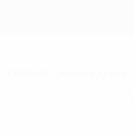
August 22, 2022
Adamol1896
XTREME Ceramic Quick
 für eine extreme Glätte des Lacks und lässt ihn in spieg
ub, Fingerabdrücke etc. lassen sich schnell und schlieren