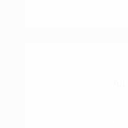
Al
Saubere Autoscheiben sind ein Muss für
des Wassers und damit für deutlich bes
Überzeugt euch selbst:
http://www.armorall.eu/…/glas/shield-