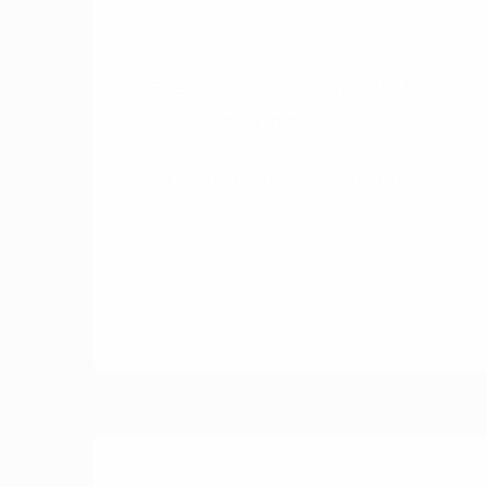
Eine ganz neue Ära von Lufterfrischern 
einen Platz finden. 💨
Erhältlich in den sechs beliebten Düften: