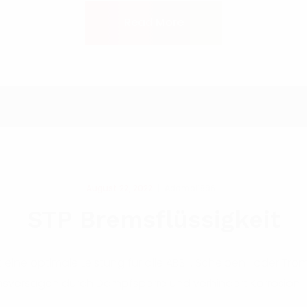
Read More
August 22, 2022
Adamol1896
STP Bremsflüssigkeit
et eine optimale Leistung für alle ABS-, Scheiben- oder
emsversagen durch Dampfsperre und verhindert Korrosion