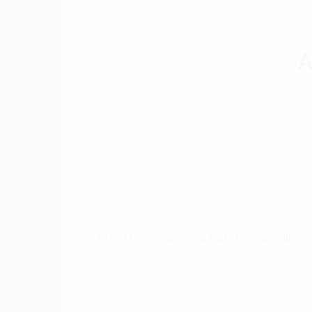
A
Während der Fahrt ist das Auto ständig
spezielle Formel von Armor All entfern
roulette222
Hier entlang zum Produkt:
http://www.armorall.eu/…/waschmittel…