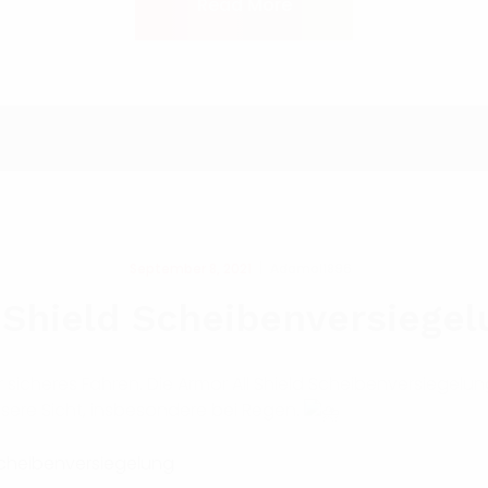
Read More
September 8, 2021
Adamol1896
l Shield Scheibenversiegel
 sicheres Fahren. Die Armor All Shield Scheibenversiegelu
sere Sicht, insbesondere bei Regen.
scheibenversiegelung