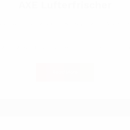
AXE Lufterfrischer
bricht an. Schlichtes, elegantes Design aus TOP-Materiali
 Africa, Alaska, Black, Dark Temptation, Ice Chill und Leathe
Read More