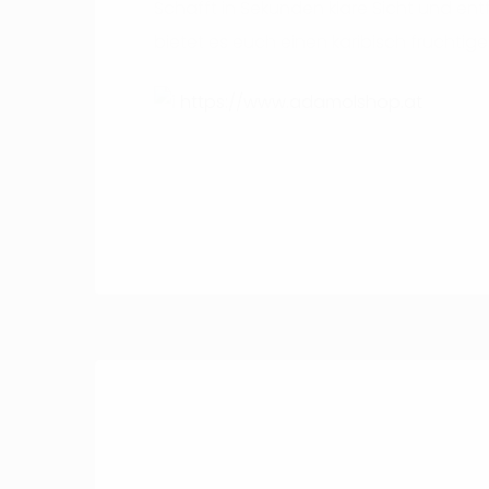
Schafft in Sekunden klare Sicht und ent
bietet es euch einen karibisch frucht
https://www.adamolshop.at