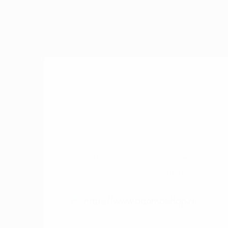
Der XTREME Ceramic Quick Detailer sorgt
oberflächliche Verschmutzungen wie Sta
https://www.adamolshop.at