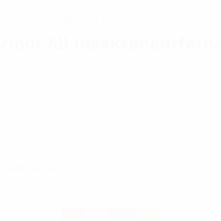
September 8, 2021
Adamol1896
rmor All Insektenentfern
 Insekten, Teer und anderem Straßenschmutz ausgesetzt, de
t Insekten, Baumharz und Vogelkot mühelos!
/insektenentferner