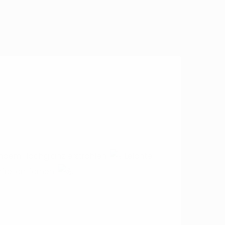
elndem Hochglanz erstrahlen.
Leichte
frei entfernen.