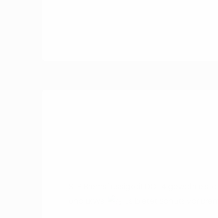
STP Bremsflüssigkeit DOT4 gewährleist
und LKWs.
Es bietet Schutz vor Br