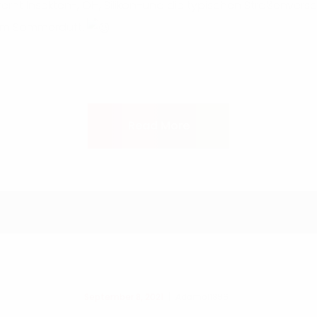
fernt Insekten-, Öl-, Silikon-und die typischen Straßenve
igem Sommerduft.
Read More
September 8, 2021
Adamol1896