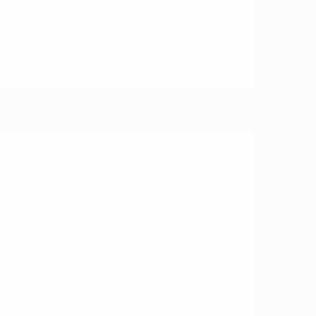
 Trommelbremssysteme in modernen PKWs
 in Bremssystemen.