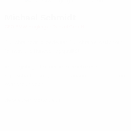
Michael Schmidt
CEO BMW Höglinger Denzel GmbH
125 Jahre Adamol bedeutet 125 Jahre Verlässlichkeit,
Fairness und Handschlagqualität.
Als langjähriger Partner schätze ich diese
Eigenschaften sehr, denn sie bedeuten einen echten
Partner zu haben.
Bleibt eurem Motto treu!!!