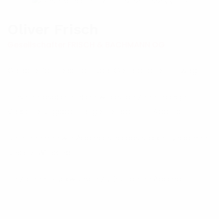
Oliver Frisch
Gesellschafter FRISCH & BACHMANN OG
Gelebte Partnerschaft über Generationen hinweg.
Diese Philosophie leben wir als jahrzehntelanger
Versicherungspartner gemeinsam mit Adamol.
Unternehmen wie Adamol sind das starke Fundament
unserer Wirtschaft.
Herzlichen Glückwunsch zu 125 Jahren Adamol !