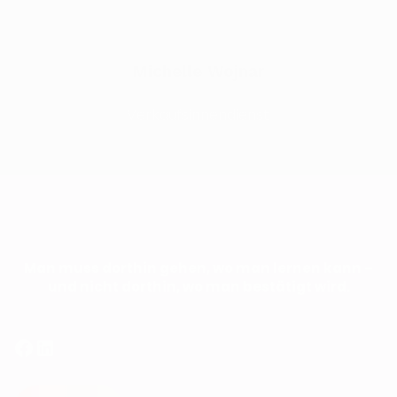
Michelle Wojnar
Verkaufsinnendienst
Man muss dorthin gehen, wo man lernen kann –
und nicht dorthin, wo man bestätigt wird.
Facebook
LinkedIn